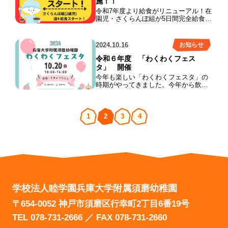
施！！
持ってきてください。
しくは、HPまたは幼稚園までいつでも
令和7年度より給食がリニューアル！在
ご連絡ください。
園児・さくらんぼ組が5日間完全給食に
なります。バランスの良い食事を心が
けております。バリエーションも豊富
です。お楽しみに！
2024.10.16
お知らせ
令和６年度 「わくわくフェス
タ」 開催
今年も楽しい「わくわくフェスタ」の
時期がやってきました。今年から飲食
ブースも復活！！在園生の皆さんはも
ちろん。卒園生・地域の方々もぜひお
越しください！楽しいゲームや充実の
寄贈品コーナーもあり盛り沢山です。
1
2
3
4
ぜひお誘い合わせの上、皆様のご来会
を心よりお待ちしています。 令和6年
10月20日（日） 10時～14時 開催
自転車は、駐輪場へ止めてください。
駐車場はありません。近隣のパーキン
グをご利用ください。
学校法人睦学園
兵庫大学附属須磨幼稚園
〒654-0052 神戸市須磨区行幸町2丁目6番19号
TEL 078-731-2666 ／ FAX 078-731-2660