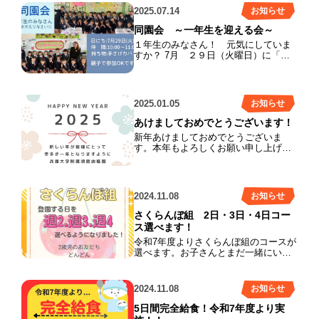
さくらんぼ組(2歳児)向けの内容 ＜場
2025.07.14
お知らせ
所＞兵庫大学附属須磨幼稚園（本園）
遊戯室 ◎以下の登録フォームよりお申
同園会 ～一年生を迎える会～
し込みをお願い致します。
１年生のみなさん！ 元気にしていま
https://forms.gle/bKrWSKv1mRvcNq7x6
すか？ 7月 ２９日（火曜日）に「同
入園願書は９月１日(月)より配布を行い
園会」をします。卒園アルバムが、完
ます。 ご希望の方は園まで直接お越し
成しました。 アルバムをいただいて、
ください。 見学につきましては随時承
ひさしぶりの 幼稚園で みんなで楽
ります。 直接幼稚園までお電話くださ
しく過ごしましょう。 開催時間は、10
い。＜078-731-2666＞
2025.01.05
お知らせ
時～11時です。遊戯室に集まりましょ
う。 てさげバックを 持って来てくだ
あけましておめでとうございます！
さい。みんなに 会えるのを楽しみに
新年あけましておめでとうございま
しています。 保護者の方も一緒に参加
す。本年もよろしくお願い申し上げま
お越しください。一緒に遊戯室にお入
す。 今年も子ども達と共に賑やかな園
りください。当日都合の合わない方
生活を送りたいと思います。 保護者の
は、後日幼稚園までお越しください。
皆様、関係者の皆様のご多幸を心より
お越しの際は、ご連絡いただければ助
念じ申し上げます。 始業式は1月7日
かります。アルバムを準備してお待ち
2024.11.08
お知らせ
（火）です。3学期も元気いっぱい過ご
しております。 お詫び 年度末に7月31
しましょう！！
さくらんぼ組 2日・3日・4日コー
日とお知らせしておりましたが、宿泊
保育の日程調整の兼ね合いで7月29日に
ス選べます！
日程変更となりました。予定されてい
令和7年度よりさくらんぼ組のコースが
た方は、大変申し訳ございません。お
選べます。お子さんとまだ一緒にいた
詫び申し上げます。 ☆お願い☆ 使わな
いけど集団生活もさせたいし・・・。4
くなった幼稚園の制服を回収していま
日間通って園生活をしっかりと経験し
す。秋のわくわくフェスタでリサイク
てほしいなど、色々ご要望にお応えし
2024.11.08
お知らせ
ルコーナーで活用させていただきま
てコースをお選びいただけるようにな
す。持ってきてくれた方には、ささや
りました。令和7年度の未就園児さくら
5日間完全給食！令和7年度より実
かなプレゼントも！ぜひ同園会の日に
んぼ組もまだまだ募集しています。詳