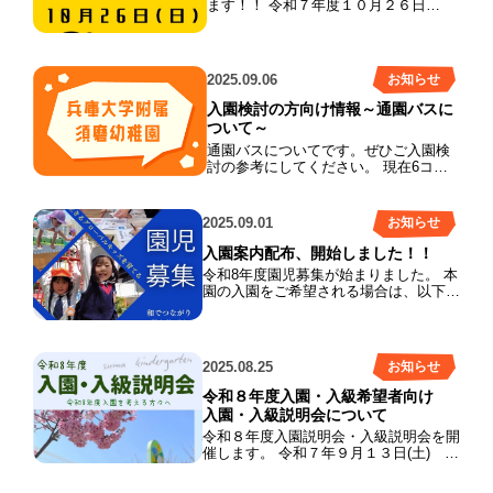
ます！！ 令和７年度１０月２６日
ります★
（日）
１０：００ ～ １４：００ 須
磨幼稚園でステキな思い出を作りまし
ょう
たくさんの楽しいゲームや、美
味しい食べ物、みかんの詰め放題や靴
2025.09.06
お知らせ
の販売など・・・様々なコーナーを企
画しています！！制服や体操服のリサ
入園検討の方向け情報～通園バスに
イクル販売もあります
当日、チケッ
ついて～
ト購入や現金販売にて楽しめます★ど
通園バスについてです。ぜひご入園検
なたでもご参加OK！！たくさんの方の
討の参考にしてください。 現在6コー
ご来園お待ちしております
スの通園バスが運行しております。 ①
白川台～東白川台～桜の杜方面 ②塩屋
～高丸～垂水駅方面 ③須磨区南町～須
2025.09.01
お知らせ
磨海浜公園駅～鷹取駅～だいち小学校
方面 ④若宮小学校～外浜町～駒ヶ林方
入園案内配布、開始しました！！
面 ⑤板宿～蓮池小学校～新長田駅～兵
令和8年度園児募集が始まりました。 本
庫駅～マルハチ柳原店方面 ⑥須磨駅～
園の入園をご希望される場合は、以下の
須磨浦通り～高倉町～千守町方面 今年
要項をご確認上、入園説明会、園内見学
度は、以上のバスコースを３台のバス
にぜひお越しください。令和8年度入
で運行しています。 朝1番に登園した
園・入級説明会は、9月13日（土）10時
園児は、降園バス1番に乗車します。
からです。 説明会申し込み下記URLか
バスの利用はアプリにて申し込みがで
2025.08.25
お知らせ
ら！
きます。 年度によってコースは変更し
https://forms.gle/bKrWSKv1mRvcNq7x6
令和８年度入園・入級希望者向け
ます。個別相談の上決定しますので、
令和8年度 日本語クラス 募集要項日
入園・入級説明会について
お気軽にご相談ください。
本語クラス 令和８年度 イマージョン
令和８年度入園説明会・入級説明会を開
募集要項イマージョン 令和8年度 さく
催します。 令和７年９月１３日(土)
らんぼ募集要項さくらんぼ組
◎10時～11時30分 新入園児(3･4･5歳
児)向けの内容 ◎11時40分～12時30分