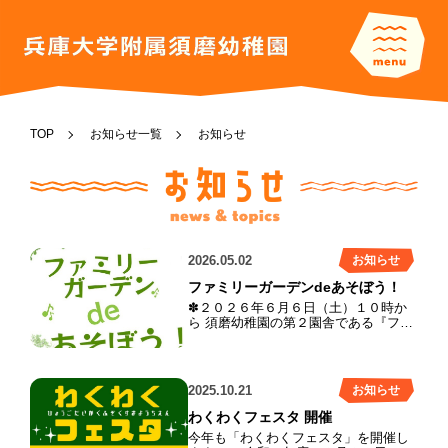
TOP
お知らせ一覧
お知らせ
2026.05.02
お知らせ
ファミリーガーデンdeあそぼう！
✽２０２６年６月６日（土）１０時か
ら 須磨幼稚園の第２園舎である『ファ
ミリーガーデン』で楽しいイベントを
開催します！！未就園のお子様、須磨
幼稚園にご興味のある方 参加費無料
となっております。ぜひ遊びに来てく
2025.10.21
お知らせ
ださい
https://forms.gle/YUGtn8uFS7fndaRr8
わくわくフェスタ 開催
お申し込みはこちらからお願いしま
今年も「わくわくフェスタ」を開催し
す！！たくさんのご応募お待ちしてお